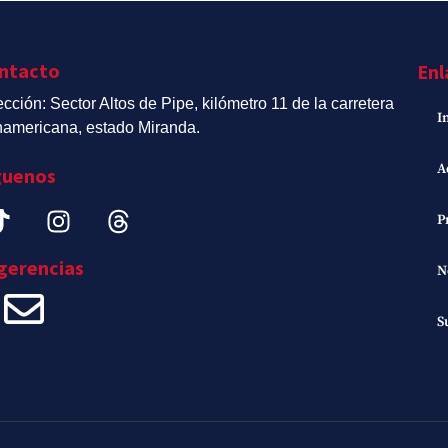
ntacto
Enl
ección: Sector Altos de Pipe, kilómetro 11 de la carretera
I
americana, estado Miranda.
A
guenos
P
gerencias
N
S