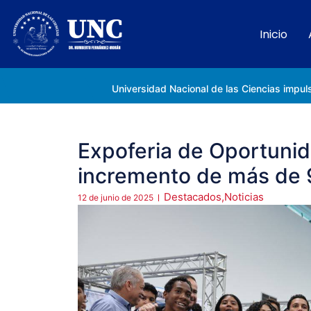
Inicio
Rectora Gabriela Jiménez Ramírez fortalece apoyo a estudiantes de la UNC afectados tras el doblete sísmico
Expoferia de Oportunid
incremento de más de 
Destacados
,
Noticias
12 de junio de 2025