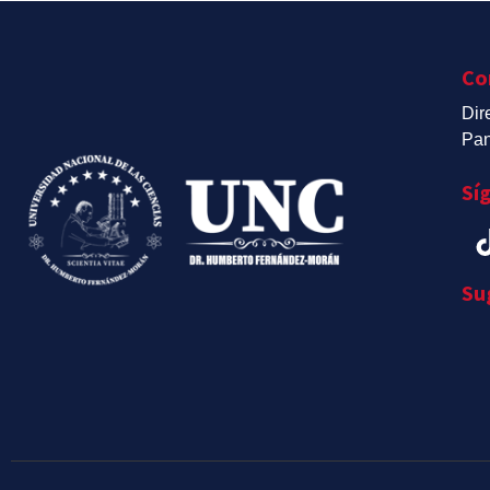
Co
Dir
Pan
Sí
Su