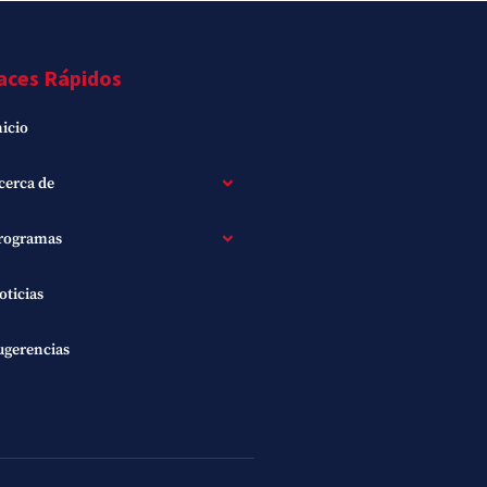
aces Rápidos
nicio
cerca de
rogramas
oticias
ugerencias