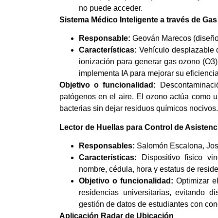
no puede acceder.
Sistema Médico Inteligente a través de Ga
Respons
able:
Geován Marecos (diseño 
Características:
Vehículo desplazable 
ionización para generar gas ozono (O3).
implementa IA para mejorar su eficiencia
Objetivo o funcionalidad:
Descontaminació
patógenos en el aire. El ozono actúa como un
bacterias sin dejar residuos químicos nocivos.
Lector de Huellas para Control de Asistenc
Responsables:
Salomón Escalona, Josb
Características:
Dispositivo físico v
nombre, cédula, hora y estatus de reside
Objetivo o funcionalidad:
Optimizar el
residencias universitarias, evitando d
gestión de datos de estudiantes con con
Aplicación Radar de Ubicación