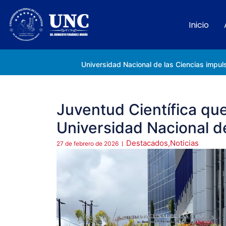
Inicio
Rectora Gabriela Jiménez Ramírez fortalece apoyo a estudiantes de la UNC afectados tras el doblete sísmico
Juventud Científica que
Universidad Nacional de
Destacados
,
Noticias
27 de febrero de 2026