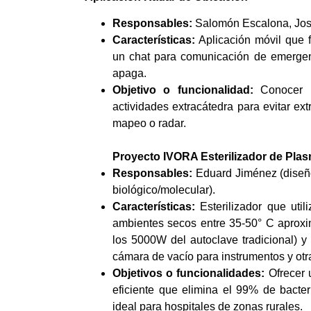
Responsables:
Salomón Escalona, Josb
Características:
Aplicación móvil que f
un chat para comunicación de emergenc
apaga.
Objetivo o funcionalidad:
Conocer la
actividades extracátedra para evitar ex
mapeo o radar.
Proyecto IVORA Esterilizador de Pla
Responsables
:
Eduard Jiménez (diseño
biológico/molecular).
Características:
Esterilizador que uti
ambientes secos entre 35-50° C aprox
los 5000W del autoclave tradicional) y
cámara de vacío para instrumentos y otr
Objetivos o funcionalidades:
Ofrecer 
eficiente que elimina el 99% de bacteri
ideal para hospitales de zonas rurales.