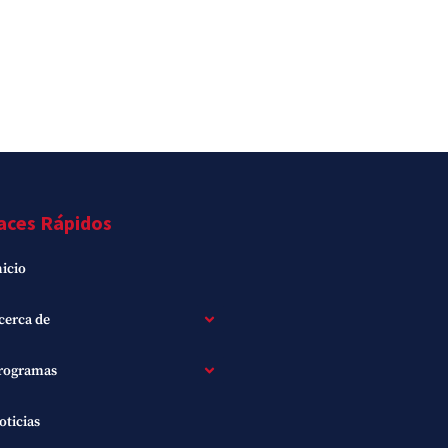
aces Rápidos
nicio
cerca de
rogramas
oticias