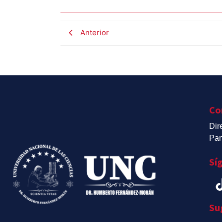
Anterior
Co
Dir
Pan
Sí
Su