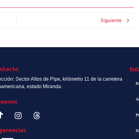
Siguiente
ntacto
Enl
ección: Sector Altos de Pipe, kilómetro 11 de la carretera
I
americana, estado Miranda.
A
guenos
P
gerencias
N