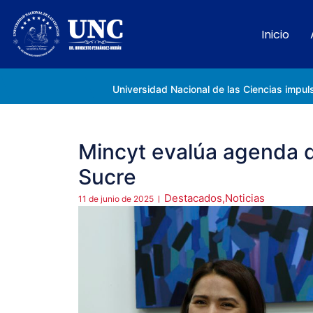
Inicio
Rectora Gabriela Jiménez Ramírez fortalece apoyo a estudiantes de la UNC afectados tras el doblete sísmico
Mincyt evalúa agenda d
Sucre
Destacados
,
Noticias
11 de junio de 2025