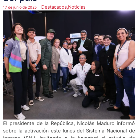
Destacados
,
Noticias
17 de junio de 2025
El presidente de la República, Nicolás Maduro informó
sobre la activación este lunes del Sistema Nacional de
Ingreso (SNI), invitando a la juventud al estudio de