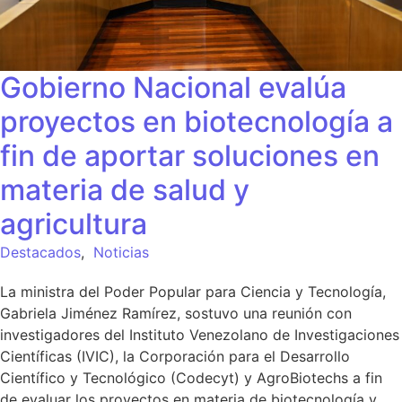
Gobierno Nacional evalúa
proyectos en biotecnología a
fin de aportar soluciones en
materia de salud y
agricultura
Destacados
,
Noticias
La ministra del Poder Popular para Ciencia y Tecnología,
Gabriela Jiménez Ramírez, sostuvo una reunión con
investigadores del Instituto Venezolano de Investigaciones
Científicas (IVIC), la Corporación para el Desarrollo
Científico y Tecnológico (Codecyt) y AgroBiotechs a fin
de evaluar los proyectos en materia de biotecnología y