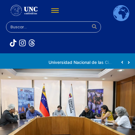
Rectora Gabriela Jiménez Ramírez fortalece apoyo a estudiantes de la UNC afectados tras el doblete sísmico
Universidad Nacional de las Ciencias impulsa vocaciones científicas en la Expoferia de Oportunidades de Estudio 2026