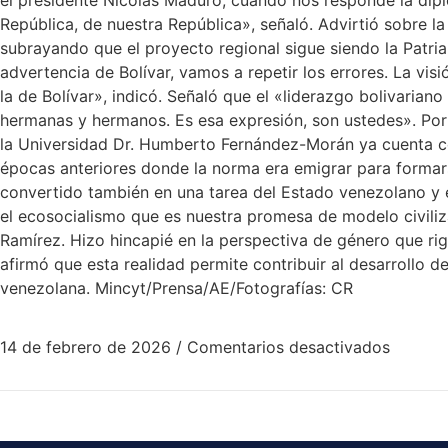
el presidente Nicolás Maduro, cuando nos responde la dip
República, de nuestra República», señaló. Advirtió sobre la
subrayando que el proyecto regional sigue siendo la Patr
advertencia de Bolívar, vamos a repetir los errores. La vi
la de Bolívar», indicó. Señaló que el «liderazgo bolivarian
hermanas y hermanos. Es esa expresión, son ustedes». Por o
la Universidad Dr. Humberto Fernández-Morán ya cuenta con
épocas anteriores donde la norma era emigrar para formars
convertido también en una tarea del Estado venezolano y en
el ecosocialismo que es nuestra promesa de modelo civilizat
Ramírez. Hizo hincapié en la perspectiva de género que rig
afirmó que esta realidad permite contribuir al desarrollo d
venezolana. Mincyt/Prensa/AE/Fotografías: CR
14 de febrero de 2026
/
Comentarios desactivados