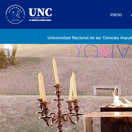
Inicio
Rectora Gabriela Jiménez Ramírez fortalece apoyo a estudiantes de la UNC afectados tras el doblete sísmico