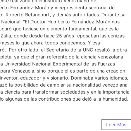
nte realizada en el Instituto Venezolano de
berto Fernández-Morán y vicepresidenta sectorial de
ctor Roberto Betancourt, y demás autoridades. Durante su
eón Nacional. “El Doctor Humberto Fernández-Morán nos
rocuró que tuviese un elemento fundamental, que es la
o Zulia, donde desde hace 25 años reposaban las cenizas
s meses lo que ahora todos conocemos. Y esa
ró. Por otro lado, el Secretario de la UNC resaltó la obra
leta, ya que el gran referente de la ciencia venezolana
ra Universidad Nacional Experimental de las Fuerzas
 para Venezuela, sino porque él es parte de una creación
inventor, educador y visionario. Dominaba varios idiomas,
azó la posibilidad de cambiar su nacionalidad venezolana,
a ciencia para transformar sociedades y en la importancia
olo algunas de las contribuciones que dejó a la humanidad.
Leer Más