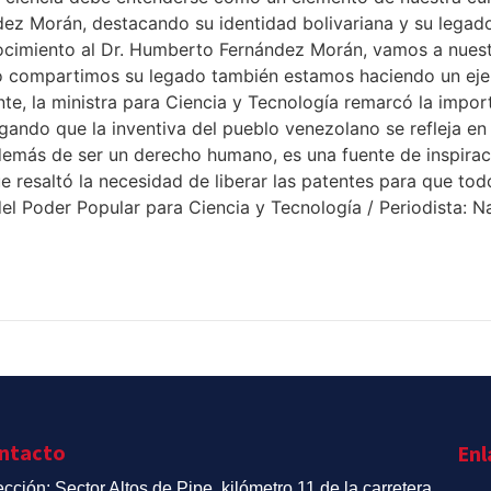
dez Morán, destacando su identidad bolivariana y su legad
cimiento al Dr. Humberto Fernández Morán, vamos a nuestra
 compartimos su legado también estamos haciendo un ejerci
nte, la ministra para Ciencia y Tecnología remarcó la impor
egando que la inventiva del pueblo venezolano se refleja 
además de ser un derecho humano, es una fuente de inspira
 resaltó la necesidad de liberar las patentes para que tod
l Poder Popular para Ciencia y Tecnología / Periodista: Nai
ntacto
Enl
ección: Sector Altos de Pipe, kilómetro 11 de la carretera