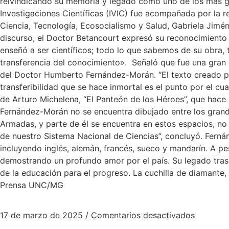
reivindicando su memoria y legado como uno de los más gra
Investigaciones Científicas (IVIC) fue acompañada por la 
Ciencia, Tecnología, Ecosocialismo y Salud, Gabriela Jimé
discurso, el Doctor Betancourt expresó su reconocimiento
enseñó a ser científicos; todo lo que sabemos de su obra,
transferencia del conocimiento». Señaló que fue una gran 
del Doctor Humberto Fernández-Morán. “El texto creado p
transferibilidad que se hace inmortal es el punto por el cu
de Arturo Michelena, “El Panteón de los Héroes”, que hace 
Fernández-Morán no se encuentra dibujado entre los grande
Armadas, y parte de él se encuentra en estos espacios, no
de nuestro Sistema Nacional de Ciencias”, concluyó. Fernán
incluyendo inglés, alemán, francés, sueco y mandarín. A pe
demostrando un profundo amor por el país. Su legado trasc
de la educación para el progreso. La cuchilla de diamante, 
Prensa UNC/MG
17 de marzo de 2025
/
Comentarios desactivados