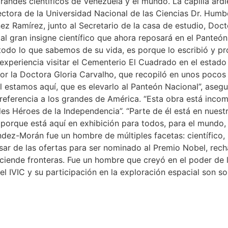
ndes científicos de Venezuela y el mundo. La capilla ardie
rectora de la Universidad Nacional de las Ciencias Dr. Hum
nez Ramírez, junto al Secretario de la casa de estudio, Do
 al gran insigne científico que ahora reposará en el Pant
 todo lo que sabemos de su vida, es porque lo escribió y p
experiencia visitar el Cementerio El Cuadrado en el estad
or la Doctora Gloria Carvalho, que recopiló en unos poco
al estamos aquí, que es elevarlo al Panteón Nacional”, asegu
referencia a los grandes de América. “Esta obra está incomp
s Héroes de la Independencia”. “Parte de él está en nuest
 porque está aquí en exhibición para todos, para el mundo,
dez-Morán fue un hombre de múltiples facetas: científico, 
sar de las ofertas para ser nominado al Premio Nobel, rech
iende fronteras. Fue un hombre que creyó en el poder de l
el IVIC y su participación en la exploración espacial son s