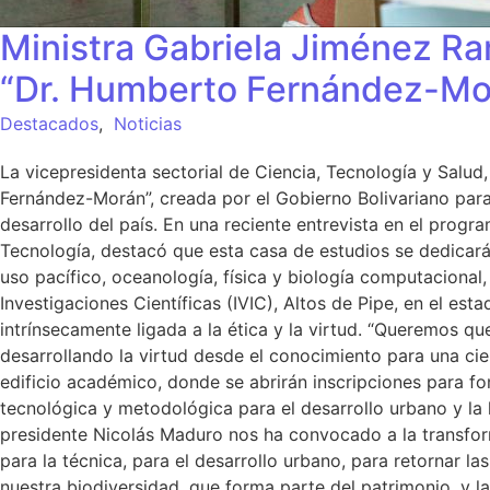
Ministra Gabriela Jiménez Ram
“Dr. Humberto Fernández-Mo
Destacados
,
Noticias
La vicepresidenta sectorial de Ciencia, Tecnología y Salud
Fernández-Morán”, creada por el Gobierno Bolivariano para
desarrollo del país. En una reciente entrevista en el progr
Tecnología, destacó que esta casa de estudios se dedicará 
uso pacífico, oceanología, física y biología computacional
Investigaciones Científicas (IVIC), Altos de Pipe, en el es
intrínsecamente ligada a la ética y la virtud. “Queremos qu
desarrollando la virtud desde el conocimiento para una cien
edificio académico, donde se abrirán inscripciones para fo
tecnológica y metodológica para el desarrollo urbano y la h
presidente Nicolás Maduro nos ha convocado a la transform
para la técnica, para el desarrollo urbano, para retornar la
nuestra biodiversidad, que forma parte del patrimonio, y 