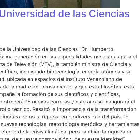
Universidad de las Ciencias
de la Universidad de las Ciencias “Dr. Humberto
óxima generación en las especialidades necesarias para el
ana de Televisión (VTV), la también ministra de Ciencia y
ntífico, incluyendo biotecnología, energía atómica y su
dad, ubicada en espacios del Instituto Venezolano de
rada la madre del pensamiento, y que esta filosófica está
mpañe la formación de sus científicos y científicas,
ón ofrecerá 15 nuevas carreras y este año se inaugurará el
rollo técnico. Resaltó la importancia de la transformación
climática como la riqueza en biodiversidad del país. “El
r nuevas tecnologías, metodología metódica y herramientas
efecto de la crisis climática, pero también la riqueza en
tura, de nuestra cosmovisión y de nuestra identidad”,