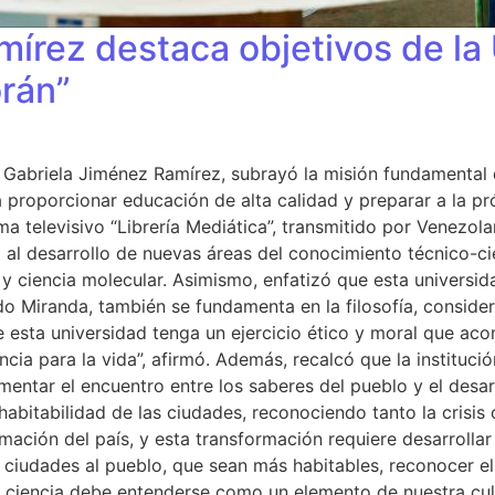
írez destaca objetivos de la 
rán”
, Gabriela Jiménez Ramírez, subrayó la misión fundamental 
 proporcionar educación de alta calidad y preparar a la pr
ama televisivo “Librería Mediática”, transmitido por Venezol
al desarrollo de nuevas áreas del conocimiento técnico-cie
, y ciencia molecular. Asimismo, enfatizó que esta universi
tado Miranda, también se fundamenta en la filosofía, conside
e esta universidad tenga un ejercicio ético y moral que aco
cia para la vida”, afirmó. Además, recalcó que la instituci
mentar el encuentro entre los saberes del pueblo y el desar
abitabilidad de las ciudades, reconociendo tanto la crisis 
ación del país, y esta transformación requiere desarrolla
s ciudades al pueblo, que sean más habitables, reconocer el 
la ciencia debe entenderse como un elemento de nuestra cul