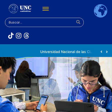
Rectora Gabriela Jiménez Ramírez fortalece apoyo a estudiantes de la UNC afectados tras el doblete sísmico
Universidad Nacional de las Ciencias impulsa vocaciones científicas en la Expoferia de Oportunidades de Estudio 2026