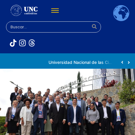
Rectora Gabriela Jiménez Ramírez fortalece apoyo a estudiantes de la UNC afectados tras el doblete sísmico
Universidad Nacional de las Ciencias impulsa vocaciones científicas en la Expoferia de Oportunidades de Estudio 2026