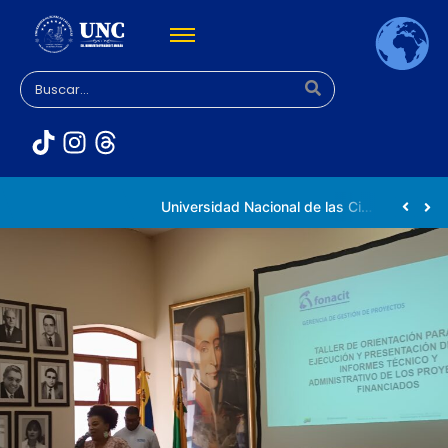
Rectora Gabriela Jiménez Ramírez fortalece apoyo a estudiantes de la UNC afectados tras el doblete sísmico
Universidad Nacional de las Ciencias impulsa vocaciones científicas en la Expoferia de Oportunidades de Estudio 2026