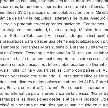
ad productiva nacional, enfocadas en los 13 motores econó
 las carreras, la también vicepresidenta sectorial de Cienci
ientíficas (IVIC) participaron en colaboración con el Minis
lámica de Irán y la República Federativa de Rusia. Aseguró l
o el ejercicio pragmático del aprender haciendo. “Tendrem
l trabajo en la comunidad, hasta el trabajo técnico de la me
l doctor Roberto Betancourt A., ha señalado que la institu
s preparados para ofrecer una oferta especializada con pro
r Humberto Fernández-Morán”, señaló. Durante su intervenci
 de Ciencia, Tecnología e Innovación. “Al realizar las labo
sarrollo hacía falta personal competente en áreas esencial
novación en estos espacios”. Intercambio académico Durante
Rusia, India, China y Sudáfrica), así como con países del AL
ores de Venezuela con el mundo. “El presidente Nicolás Ma
nadas a estudiantes de los países miembros del ALBA. Entr
y Bolivia, entre otros”, informó. Por su parte, la directora
omo alternativa para la enseñanza de la ciencia. “No se tr
ias para las discusiones desde la ética y la bioética. Otr
 señaló que se trata de estudios que se han incluido en la