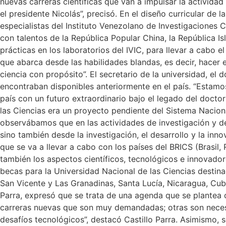
nuevas carreras científicas que van a impulsar la activid
el presidente Nicolás”, precisó. En el diseño curricular de
especialistas del Instituto Venezolano de Investigaciones C
con talentos de la República Popular China, la República Is
prácticas en los laboratorios del IVIC, para llevar a cab
que abarca desde las habilidades blandas, es decir, hacer e
ciencia con propósito”. El secretario de la universidad, e
encontraban disponibles anteriormente en el país. “Estamo
país con un futuro extraordinario bajo el legado del docto
las Ciencias era un proyecto pendiente del Sistema Nacional
observábamos que en las actividades de investigación y de
sino también desde la investigación, el desarrollo y la in
que se va a llevar a cabo con los países del BRICS (Brasil, 
también los aspectos científicos, tecnológicos e innovad
becas para la Universidad Nacional de las Ciencias desti
San Vicente y Las Granadinas, Santa Lucía, Nicaragua, Cuba 
Parra, expresó que se trata de una agenda que se plantea c
carreras nuevas que son muy demandadas; otras son necesar
desafíos tecnológicos”, destacó Castillo Parra. Asimismo,