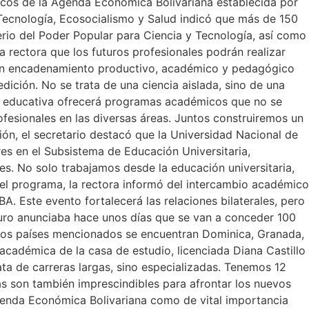
micos de la Agenda Económica Bolivariana establecida por
a, Tecnología, Ecosocialismo y Salud indicó que más de 150
terio del Poder Popular para Ciencia y Tecnología, así como
a rectora que los futuros profesionales podrán realizar
os un encadenamiento productivo, académico y pedagógico
dición. No se trata de una ciencia aislada, sino de una
ción educativa ofrecerá programas académicos que no se
fesionales en las diversas áreas. Juntos construiremos un
ón, el secretario destacó que la Universidad Nacional de
res en el Subsistema de Educación Universitaria,
es. No solo trabajamos desde la educación universitaria,
 el programa, la rectora informó del intercambio académico
BA. Este evento fortalecerá las relaciones bilaterales, pero
duro anunciaba hace unos días que se van a conceder 100
e los países mencionados se encuentran Dominica, Granada,
 académica de la casa de estudio, licenciada Diana Castillo
ata de carreras largas, sino especializadas. Tenemos 12
as son también imprescindibles para afrontar los nuevos
 Agenda Económica Bolivariana como de vital importancia