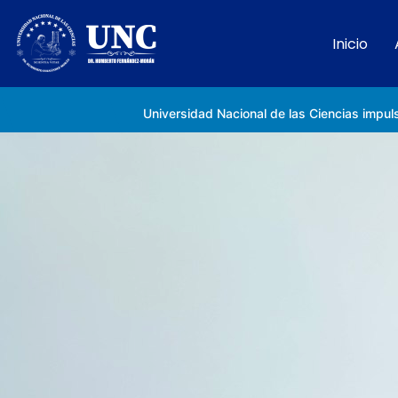
Inicio
Rectora Gabriela Jiménez Ramírez fortalece apoyo a estudiantes de la UNC afectados tras el doblete sísmico