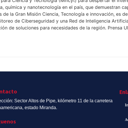
 para Ciencia y Tecnología (Mincyt) para despertar el interé
ía, química y nanotecnología en el país, que demuestran 
s de la Gran Misión Ciencia, Tecnología e innovación, es de
oreo de Ciberseguridad y una Red de Inteligencia Artifici
nción de soluciones para necesidades de la región. Prensa
ntacto
Enl
ección: Sector Altos de Pipe, kilómetro 11 de la carretera
I
americana, estado Miranda.
A
guenos