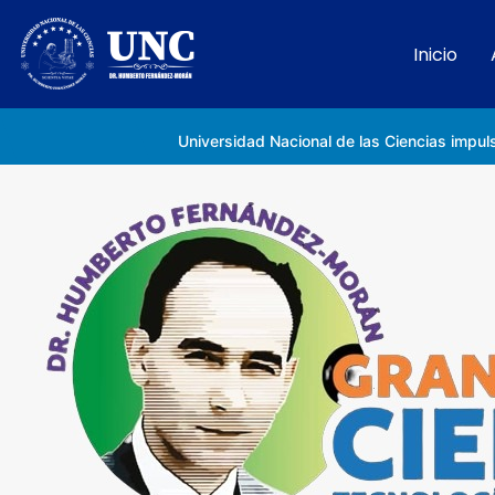
Inicio
Rectora Gabriela Jiménez Ramírez fortalece apoyo a estudiantes de la UNC afectados tras el doblete sísmico