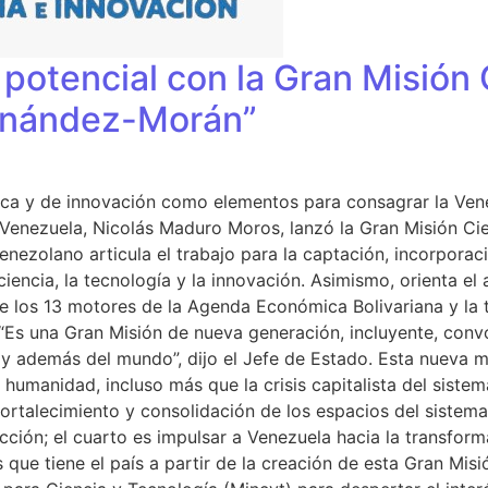
potencial con la Gran Misión 
ernández-Morán”
lógica y de innovación como elementos para consagrar la Ven
de Venezuela, Nicolás Maduro Moros, lanzó la Gran Misión C
nezolano articula el trabajo para la captación, incorporaci
ciencia, la tecnología y la innovación. Asimismo, orienta e
de los 13 motores de la Agenda Económica Bolivariana y la t
Es una Gran Misión de nueva generación, incluyente, convo
y además del mundo”, dijo el Jefe de Estado. Esta nueva mi
anidad, incluso más que la crisis capitalista del sistema 
 fortalecimiento y consolidación de los espacios del sistema
ción; el cuarto es impulsar a Venezuela hacia la transforma
s que tiene el país a partir de la creación de esta Gran Mis