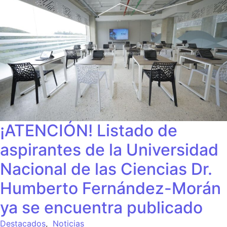
¡ATENCIÓN! Listado de
aspirantes de la Universidad
Nacional de las Ciencias Dr.
Humberto Fernández-Morán
ya se encuentra publicado
Destacados
,
Noticias