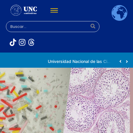
Rectora Gabriela Jiménez Ramírez fortalece apoyo a estudiantes de la UNC afectados tras el doblete sísmico
Universidad Nacional de las Ciencias impulsa vocaciones científicas en la Expoferia de Oportunidades de Estudio 2026