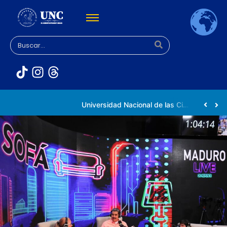
Rectora Gabriela Jiménez Ramírez fortalece apoyo a estudiantes de la UNC afectados tras el doblete sísmico
Universidad Nacional de las Ciencias impulsa vocaciones científicas en la Expoferia de Oportunidades de Estudio 2026