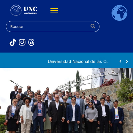
Rectora Gabriela Jiménez Ramírez fortalece apoyo a estudiantes de la UNC afectados tras el doblete sísmico
Universidad Nacional de las Ciencias impulsa vocaciones científicas en la Expoferia de Oportunidades de Estudio 2026