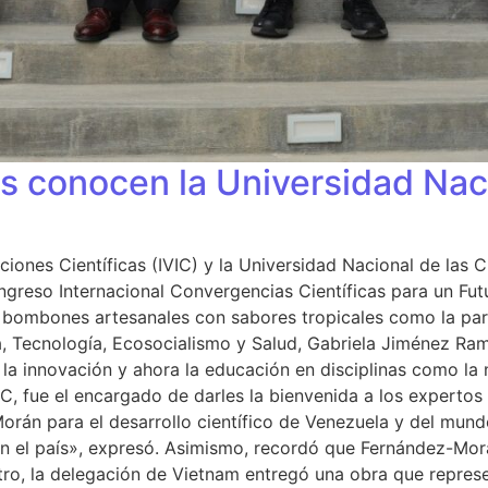
s conocen la Universidad Naci
gaciones Científicas (IVIC) y la Universidad Nacional de la
ngreso Internacional Convergencias Científicas para un Fut
bombones artesanales con sabores tropicales como la parch
ia, Tecnología, Ecosocialismo y Salud, Gabriela Jiménez Ra
 la innovación y ahora la educación en disciplinas como la na
UNC, fue el encargado de darles la bienvenida a los experto
án para el desarrollo científico de Venezuela y del mundo.
o en el país», expresó. Asimismo, recordó que Fernández-Mo
ntro, la delegación de Vietnam entregó una obra que represe