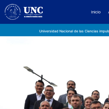
Inicio
Rectora Gabriela Jiménez Ramírez fortalece apoyo a estudiantes de la UNC afectados tras el doblete sísmico