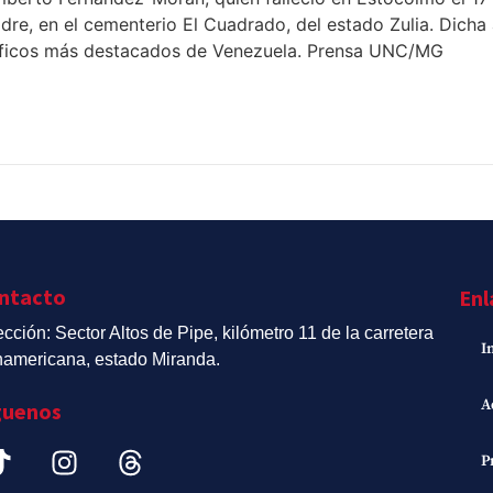
re, en el cementerio El Cuadrado, del estado Zulia. Dicha a
ntíficos más destacados de Venezuela. Prensa UNC/MG
ntacto
Enl
ección: Sector Altos de Pipe, kilómetro 11 de la carretera
I
americana, estado Miranda.
A
guenos
P