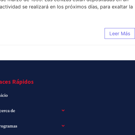
ctividad se realizará en los próximos días, para exaltar la
Leer Más
aces Rápidos
nicio
cerca de
rogramas