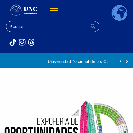
Rectora Gabriela Jiménez Ramírez fortalece apoyo a estudiantes de la UNC afectados tras el doblete sísmico
Universidad Nacional de las Ciencias impulsa vocaciones científicas en la Expoferia de Oportunidades de Estudio 2026