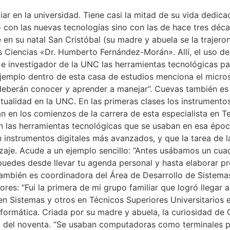
ar en la universidad. Tiene casi la mitad de su vida dedica
o con las nuevas tecnologías sino con las de hace tres déca
n su natal San Cristóbal (su madre y abuela se la trajeron
s Ciencias «Dr. Humberto Fernández-Morán». Allí, el uso de 
te e investigador de la UNC las herramientas tecnológicas 
ejemplo dentro de esta casa de estudios menciona el micros
deberán conocer y aprender a manejar”. Cuevas también es
ctualidad en la UNC. En las primeras clases los instrumento
ban en los comienzos de la carrera de esta especialista en 
 las herramientas tecnológicas que se usaban en esa época
n instrumentos digitales más avanzados, y que la tarea de
izaje. Acude a un ejemplo sencillo: “Antes usábamos un cu
 puedes desde llevar tu agenda personal y hasta elaborar p
 también es coordinadora del Área de Desarrollo de Sistemas
ores: “Fui la primera de mi grupo familiar que logró llegar 
en Sistemas y otros en Técnicos Superiores Universitarios e
nformática. Criada por su madre y abuela, la curiosidad de 
 del noventa. “Se usaban computadoras como terminales pa