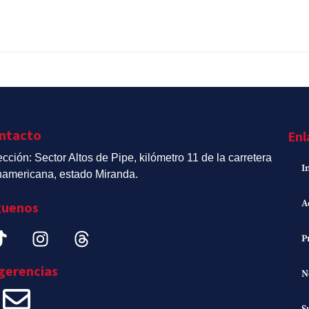
ntacto
Enl
ección: Sector Altos de Pipe, kilómetro 11 de la carretera
I
americana, estado Miranda.
A
guenos
P
gerencias
N
S