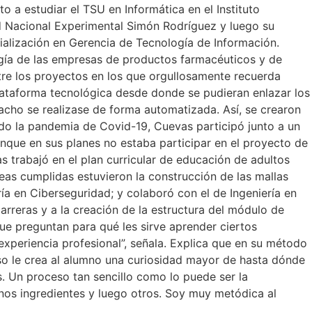
cto a estudiar el TSU en Informática en el Instituto
dad Nacional Experimental Simón Rodríguez y luego su
ialización en Gerencia de Tecnología de Información.
ogía de las empresas de productos farmacéuticos y de
ntre los proyectos en los que orgullosamente recuerda
lataforma tecnológica desde donde se pudieran enlazar los
cho se realizase de forma automatizada. Así, se crearon
ndo la pandemia de Covid-19, Cuevas participó junto a un
unque en sus planes no estaba participar en el proyecto de
 trabajó en el plan curricular de educación de adultos
eas cumplidas estuvieron la construcción de las mallas
iería en Ciberseguridad; y colaboró con el de Ingeniería en
arreras y a la creación de la estructura del módulo de
ue preguntan para qué les sirve aprender ciertos
 experiencia profesional”, señala. Explica que en su método
 eso le crea al alumno una curiosidad mayor de hasta dónde
s. Un proceso tan sencillo como lo puede ser la
nos ingredientes y luego otros. Soy muy metódica al