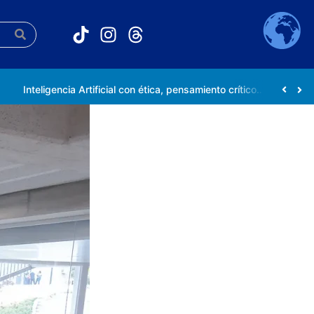
Inteligencia Artificial con ética, pensamiento crítico y compromiso social