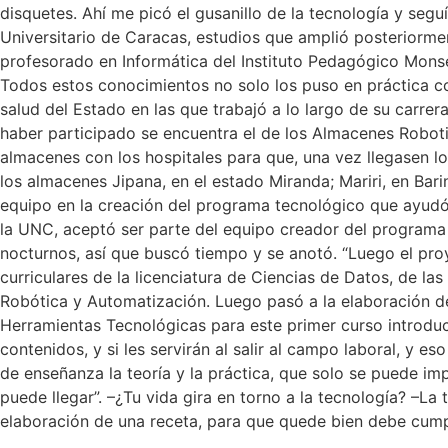
disquetes. Ahí me picó el gusanillo de la tecnología y seguí 
Universitario de Caracas, estudios que amplió posteriorme
profesorado en Informática del Instituto Pedagógico Monse
Todos estos conocimientos no solo los puso en práctica c
salud del Estado en las que trabajó a lo largo de su carre
haber participado se encuentra el de los Almacenes Robot
almacenes con los hospitales para que, una vez llegasen 
los almacenes Jipana, en el estado Miranda; Mariri, en Bar
equipo en la creación del programa tecnológico que ayudó a
la UNC, aceptó ser parte del equipo creador del programa d
nocturnos, así que buscó tiempo y se anotó. “Luego el proy
curriculares de la licenciatura de Ciencias de Datos, de las
Robótica y Automatización. Luego pasó a la elaboración de 
Herramientas Tecnológicas para este primer curso introduct
contenidos, y si les servirán al salir al campo laboral, y
de enseñanza la teoría y la práctica, que solo se puede im
puede llegar”. –¿Tu vida gira en torno a la tecnología? –
elaboración de una receta, para que quede bien debe cump