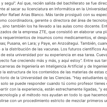
y seguí”. Así que, recién salida del bachillerato se fue dire
nte al sacar su licenciatura en Informática en la Universi
ñor Rafael Arias Blanco. Más tarde prosiguió con su espec
omo coordinadora, gerente o directora del área de tecnol
ra, sino también los ha llevado a las aulas como docente. E
izados de la empresa ZTE, que consistió en elaborar una p
los requerimientos de insumos como medicamentos, el despa
inas; Pusana, en Lara; y Paye, en Anzoátegui. También, cua
 la distribución de las vacunas. Los futuros científicos A
e esta universidad por su experiencia en esa tarea. Cuevas
ecto fue creciendo más y más, y aquí estoy”. Entre sus tar
 carreras de Ingeniería en Inteligencia Artificial y de Ingen
la estructura de los contenidos de las materias de estas c
orio de la Universidad de las Ciencias. “Hay estudiantes q
 eso solo se puede responder cuando tú como profesor tienes
partir con la experiencia, están estrechamente ligadas, “y
La tecnología y el método nos ayudan en todo lo que hacemo
lirse con un procedimiento estricto de mezclar primeros u