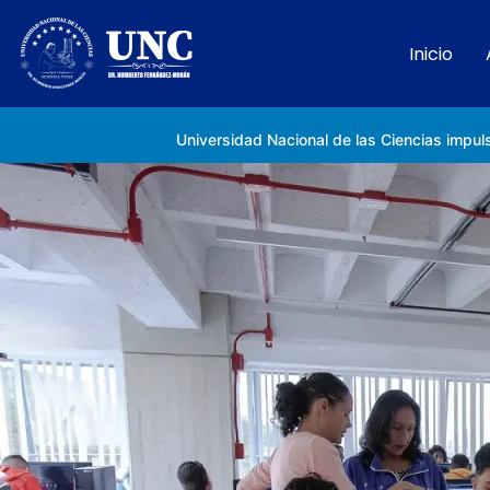
Inicio
Rectora Gabriela Jiménez Ramírez fortalece apoyo a estudiantes de la UNC afectados tras el doblete sísmico