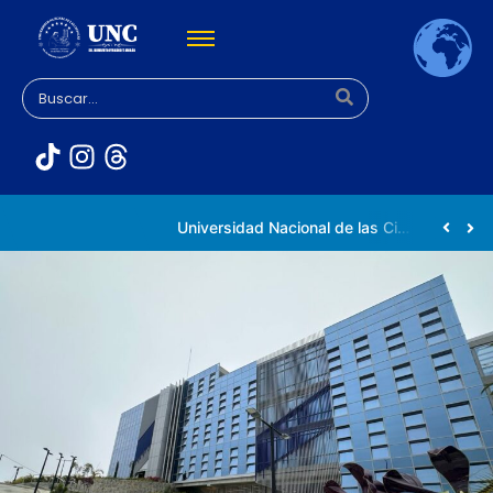
Rectora Gabriela Jiménez Ramírez fortalece apoyo a estudiantes de la UNC afectados tras el doblete sísmico
Universidad Nacional de las Ciencias impulsa vocaciones científicas en la Expoferia de Oportunidades de Estudio 2026