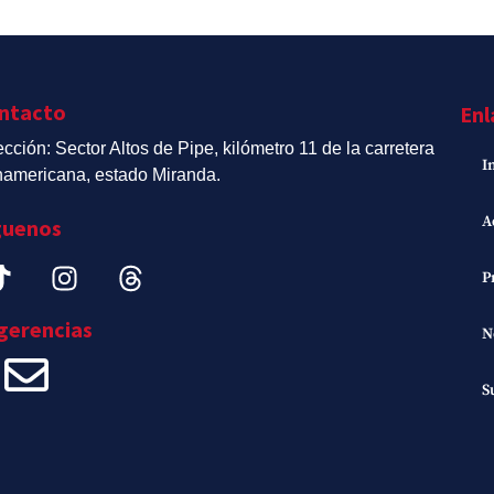
ntacto
Enl
ección: Sector Altos de Pipe, kilómetro 11 de la carretera
I
americana, estado Miranda.
A
guenos
P
gerencias
N
S