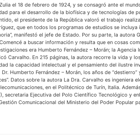
n Zulia el 18 de febrero de 1924, y se consagró ante el mu
d para el desarrollo de la biofísica y de tecnologías de pu
tido, el presidente de la República valoró el trabajo reali
íguez, que en todos los programas de estudios se incluya i
moria”, manifestó el jefe de Estado. Por su parte, la autora
no. “Comencé a buscar información y resulta que en cosas c
nvestigaciones era Humberto Fernández – Morán; la Agencia 
ficó Carvalho. En 215 páginas, la autora recorre la vida y 
d la capacidad intelectual y el pensamiento del ilustre in
l Dr. Humberto Fernández – Morán, los años de “destierro” 
ces”. Datos sobre la autora La Dra. Carvalho es ingeniera el
lecomunicaciones, en el Politécnico de Turín, Italia. Ademá
, secretaria Ejecutiva del Polo Científico Tecnológico y e
Gestión Comunicacional del Ministerio del Poder Popular pa