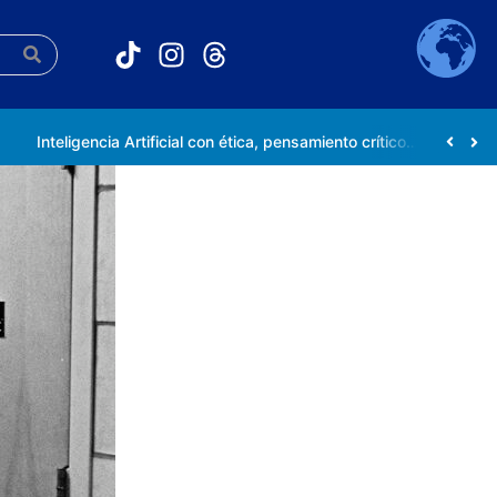
Inteligencia Artificial con ética, pensamiento crítico y compromiso social