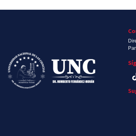
Co
Dir
Pan
Sí
Su