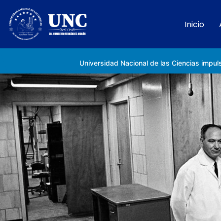
Inicio
Rectora Gabriela Jiménez Ramírez fortalece apoyo a estudiantes de la UNC afectados tras el doblete sísmico