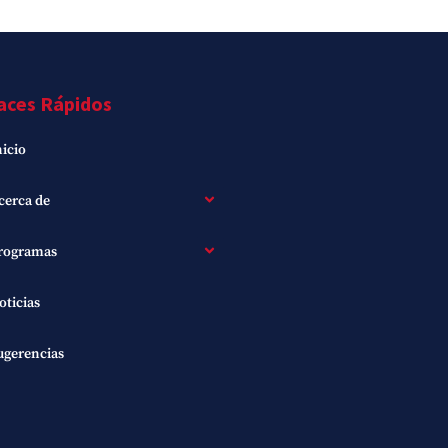
aces Rápidos
nicio
cerca de
rogramas
oticias
ugerencias