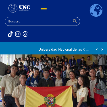
Rectora Gabriela Jiménez Ramírez fortalece apoyo a estudiantes de la UNC afectados tras el doblete sísmico
Universidad Nacional de las Ciencias impulsa vocaciones científicas en la Expoferia de Oportunidades de Estudio 2026