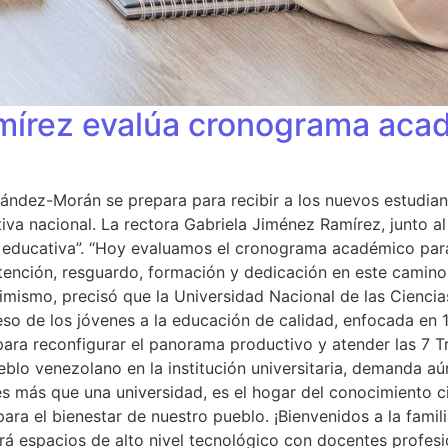
írez evalúa cronograma acadé
ández-Morán se prepara para recibir a los nuevos estudiant
tiva nacional. La rectora Gabriela Jiménez Ramírez, junto al
a educativa”. “Hoy evaluamos el cronograma académico para 
 atención, resguardo, formación y dedicación en este camin
imismo, precisó que la Universidad Nacional de las Ciencias
so de los jóvenes a la educación de calidad, enfocada en 
 para reconfigurar el panorama productivo y atender las 7 
blo venezolano en la institución universitaria, demanda aú
 más que una universidad, es el hogar del conocimiento cie
para el bienestar de nuestro pueblo. ¡Bienvenidos a la famil
rá espacios de alto nivel tecnológico con docentes profesi