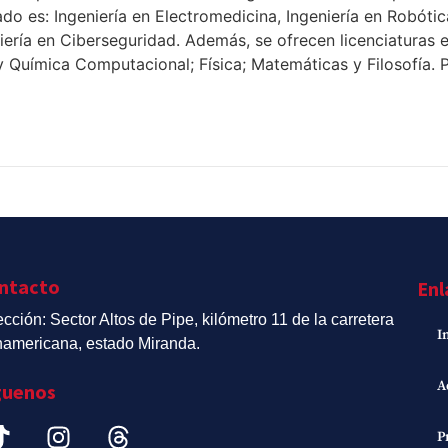
o es: Ingeniería en Electromedicina, Ingeniería en Robótica
eniería en Ciberseguridad. Además, se ofrecen licenciaturas 
 y Química Computacional; Física; Matemáticas y Filosofía
ntacto
Enl
ección: Sector Altos de Pipe, kilómetro 11 de la carretera
I
americana, estado Miranda.
A
guenos
P