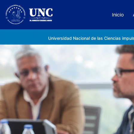
Inicio
Rectora Gabriela Jiménez Ramírez fortalece apoyo a estudiantes de la UNC afectados tras el doblete sísmico