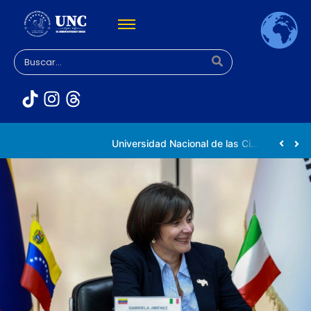
Rectora Gabriela Jiménez Ramírez fortalece apoyo a estudiantes de la UNC afectados tras el doblete sísmico
Universidad Nacional de las Ciencias impulsa vocaciones científicas en la Expoferia de Oportunidades de Estudio 2026