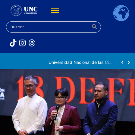
Rectora Gabriela Jiménez Ramírez fortalece apoyo a estudiantes de la UNC afectados tras el doblete sísmico
Universidad Nacional de las Ciencias impulsa vocaciones científicas en la Expoferia de Oportunidades de Estudio 2026