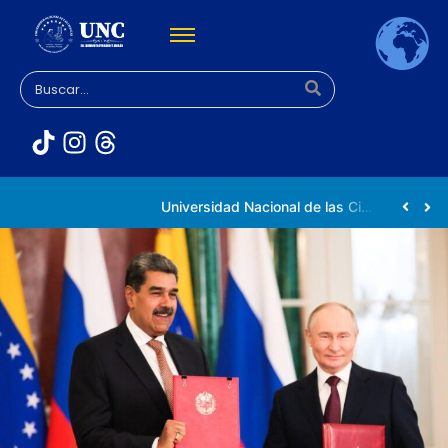
Rectora Gabriela Jiménez Ramírez fortalece apoyo a estudiantes de la UNC afectados tras el doblete sísmico
Universidad Nacional de las Ciencias impulsa vocaciones científicas en la Expoferia de Oportunidades de Estudio 2026