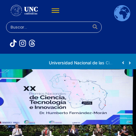
Rectora Gabriela Jiménez Ramírez fortalece apoyo a estudiantes de la UNC afectados tras el doblete sísmico
Universidad Nacional de las Ciencias impulsa vocaciones científicas en la Expoferia de Oportunidades de Estudio 2026