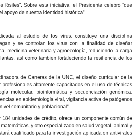
los fósiles”. Sobre esta iniciativa, el Presidente celebró “que
el apoyo de nuestra identidad histórica”.
icada al estudio de los virus, constituye una disciplina
gan y se controlan los virus con la finalidad de diseñar
ca, medicina veterinaria y agroecología, reduciendo la carga
tas, así como también fortaleciendo la resiliencia de los
inadora de Carreras de la UNC, el diseño curricular de la
r profesionales altamente capacitados en el uso de técnicas
ogía molecular, bioinformática y secuenciación genómica.
ncias en epidemiología viral, vigilancia activa de patógenos
nivel comunitario y poblacional”.
 y 184 unidades de crédito, ofrece un componente común de
y matemáticas, y otro especializado en salud vegetal, animal y
ará cualificado para la investigación aplicada en antivirales