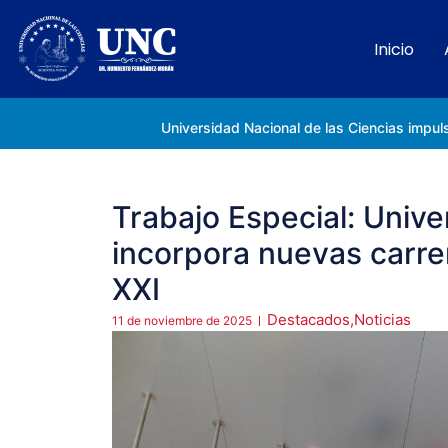
Inicio
Rectora Gabriela Jiménez Ramírez fortalece apoyo a estudiantes de la UNC afectados tras el doblete sísmico
Trabajo Especial: Unive
incorpora nuevas carrer
XXI
Destacados
,
Noticias
11 de noviembre de 2025