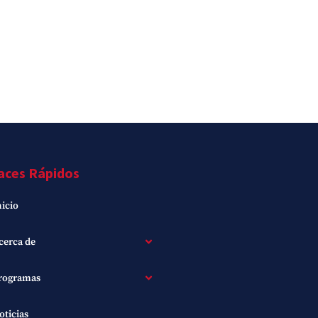
aces Rápidos
nicio
cerca de
rogramas
oticias