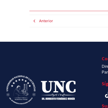
Anterior
Co
Dir
Pan
Sí
Su