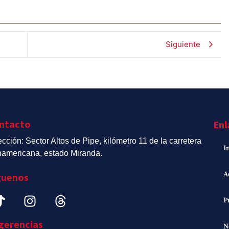
Siguiente
ntacto
Enl
ección: Sector Altos de Pipe, kilómetro 11 de la carretera
I
americana, estado Miranda.
A
guenos
P
gerencias
N