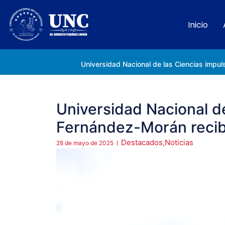
Inicio
Rectora Gabriela Jiménez Ramírez fortalece apoyo a estudiantes de la UNC afectados tras el doblete sísmico
Universidad Nacional d
Fernández-Morán recib
Destacados
,
Noticias
28 de mayo de 2025