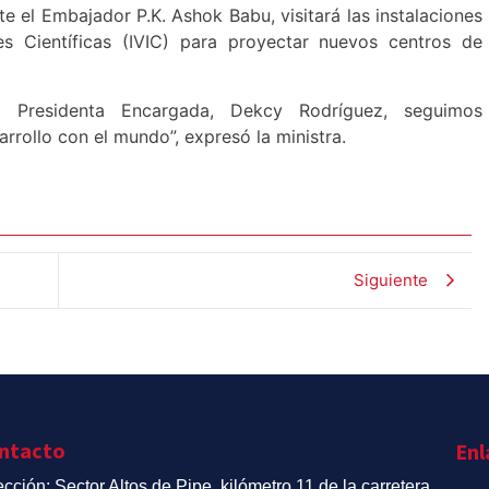
el Embajador P.K. Ashok Babu, visitará las instalaciones
es Científicas (IVIC) para proyectar nuevos centros de
ra Presidenta Encargada, Dekcy Rodríguez, seguimos
rollo con el mundo”, expresó la ministra.
Siguiente
ntacto
Enl
ección: Sector Altos de Pipe, kilómetro 11 de la carretera