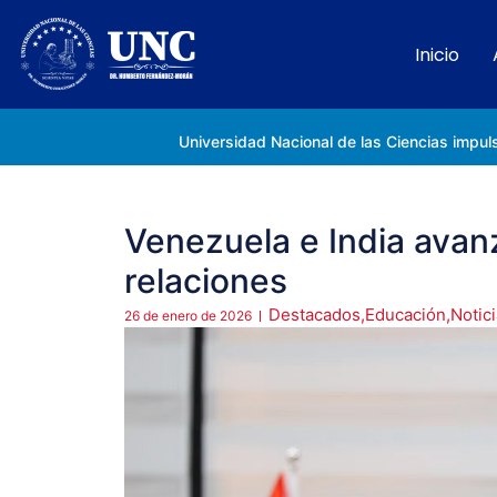
Inicio
Rectora Gabriela Jiménez Ramírez fortalece apoyo a estudiantes de la UNC afectados tras el doblete sísmico
Venezuela e India avan
relaciones
Destacados
,
Educación
,
Notic
26 de enero de 2026