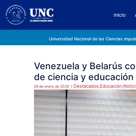
Inicio
Rectora Gabriela Jiménez Ramírez fortalece apoyo a estudiantes de la UNC afectados tras el doblete sísmico
Venezuela y Belarús co
de ciencia y educación
Destacados
,
Educación
,
Notic
26 de enero de 2026