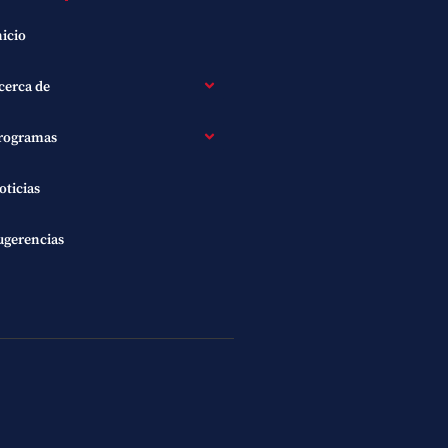
nicio
cerca de
rogramas
oticias
ugerencias