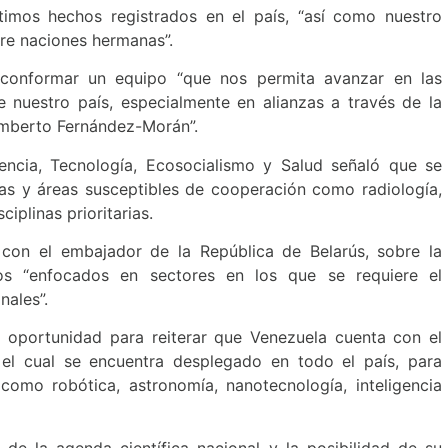
timos hechos registrados en el país, “así como nuestro
tre naciones hermanas”.
 conformar un equipo “que nos permita avanzar en las
de nuestro país, especialmente en alianzas a través de la
umberto Fernández-Morán”.
encia, Tecnología, Ecosocialismo y Salud señaló que se
eras y áreas susceptibles de cooperación como radiología,
ciplinas prioritarias.
con el embajador de la República de Belarús, sobre la
ios “enfocados en sectores en los que se requiere el
nales”.
 oportunidad para reiterar que Venezuela cuenta con el
 el cual se encuentra desplegado en todo el país, para
omo robótica, astronomía, nanotecnología, inteligencia
l de la agenda científica nacional y la posibilidad de su