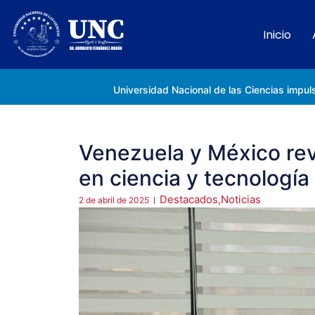
Inicio
Rectora Gabriela Jiménez Ramírez fortalece apoyo a estudiantes de la UNC afectados tras el doblete sísmico
Venezuela y México re
en ciencia y tecnología
Destacados
,
Noticias
2 de abril de 2025