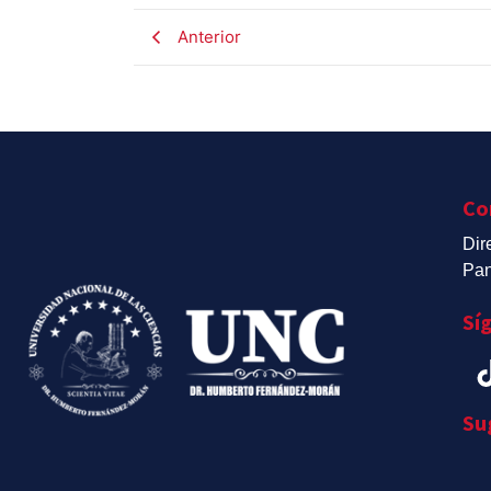
Anterior
Co
Dir
Pan
Sí
Su