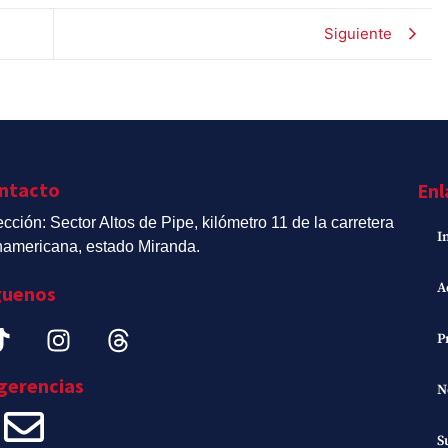
Siguiente
ntacto
Enl
ección: Sector Altos de Pipe, kilómetro 11 de la carretera
I
americana, estado Miranda.
A
guenos
P
gerencias
N
S