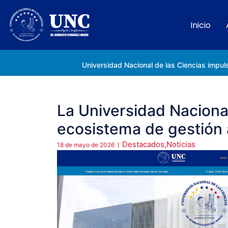
Inicio
Rectora Gabriela Jiménez Ramírez fortalece apoyo a estudiantes de la UNC afectados tras el doblete sísmico
La Universidad Nacional
ecosistema de gestión
Destacados
,
Noticias
18 de mayo de 2026