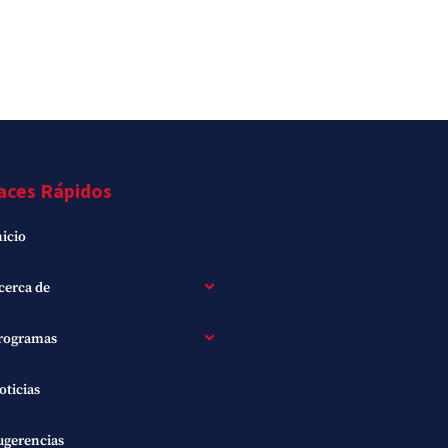
aces Rápidos
nicio
cerca de
rogramas
oticias
ugerencias