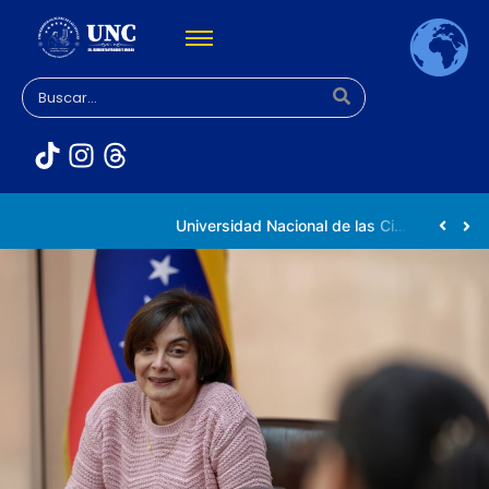
Universidad Nacional de las Ciencias impulsa vocaciones científicas en la Expoferia de Oportunidades de Estudio 2026
Venezuela participa en la Conferencia Mundial de Inteligencia Artificial en Shanghái