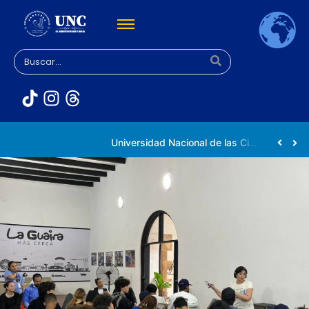
Universidad Nacional de las Ciencias impulsa vocaciones científicas en la Expoferia de Oportunidades de Estudio 2026
Venezuela participa en la Conferencia Mundial de Inteligencia Artificial en Shanghái