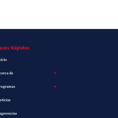
aces Rápidos
nicio
cerca de
rogramas
oticias
ugerencias