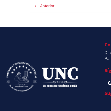
Anterior
Co
Dir
Pan
Sí
Su