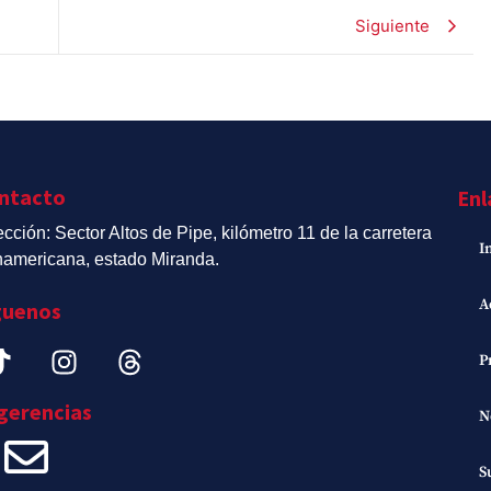
Siguiente
ntacto
Enl
ección: Sector Altos de Pipe, kilómetro 11 de la carretera
I
americana, estado Miranda.
A
guenos
P
gerencias
N
S