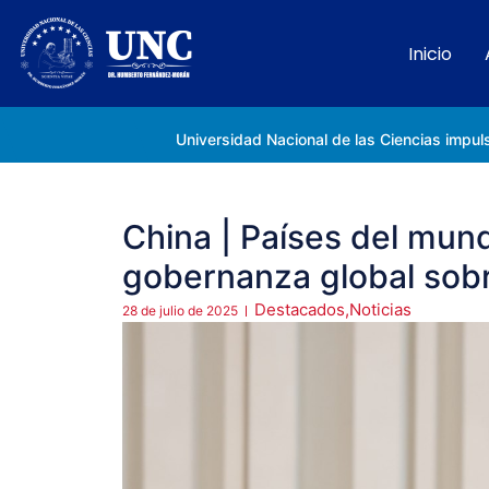
Inicio
Rectora Gabriela Jiménez Ramírez fortalece apoyo a estudiantes de la UNC afectados tras el doblete sísmico
China | Países del mun
gobernanza global sobr
Destacados
,
Noticias
28 de julio de 2025