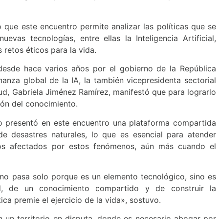
 que este encuentro permite analizar las políticas que se
evas tecnologías, entre ellas la Inteligencia Artificial,
 retos éticos para la vida.
desde hace varios años por el gobierno de la República
nza global de la IA, la también vicepresidenta sectorial
ud, Gabriela Jiménez Ramírez, manifestó que para lograrlo
ión del conocimiento.
o presentó en este encuentro una plataforma compartida
n de desastres naturales, lo que es esencial para atender
los afectados por estos fenómenos, aún más cuando el
d no pasa solo porque es un elemento tecnológico, sino es
, de un conocimiento compartido y de construir la
ca premie el ejercicio de la vida», sostuvo.
n un territorio en disputa, donde es necesario abogar por