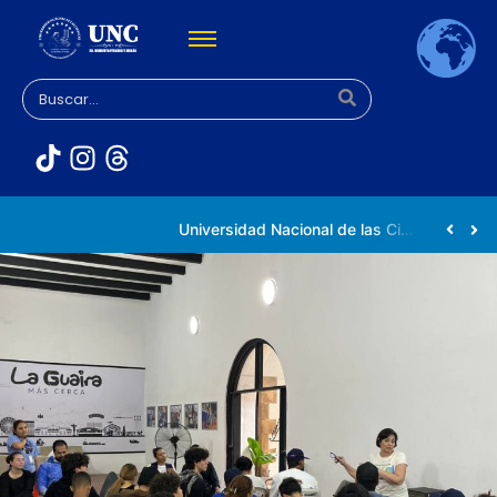
Universidad Nacional de las Ciencias impulsa vocaciones científicas en la Expoferia de Oportunidades de Estudio 2026
Venezuela participa en la Conferencia Mundial de Inteligencia Artificial en Shanghái