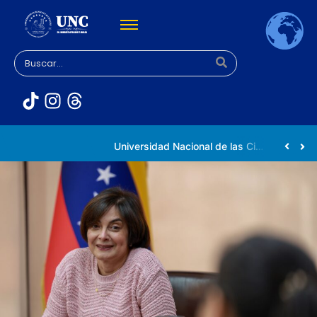
Universidad Nacional de las Ciencias impulsa vocaciones científicas en la Expoferia de Oportunidades de Estudio 2026
Venezuela participa en la Conferencia Mundial de Inteligencia Artificial en Shanghái